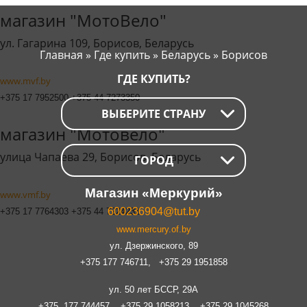
магазин "МотоВело"
ул. Гагарина 109, Борисов, Беларусь
Главная
»
Где купить
»
Беларусь
»
Борисов
ГДЕ КУПИТЬ?
www.mvf.by
+375 17 7952500 +375 44 7273350
ВЫБЕРИТЕ СТРАНУ
магазин "Мотовело"
улица Чапаева 29, Борисов, Беларусь
ГОРОД
Магазин «Меркурий»
www.vmf.by
600236904@tut.by
+375 17 7764303 +375 44 7224231
www.mercury.of.by
ул. Дзержинского, 89
+375 177 746711,
+375 29 1951858
ул. 50 лет БССР, 29А
+375 177 744457,
+375 29 1058213,
+375 29 1045268