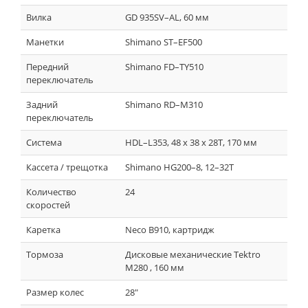
Вилка
GD 935SV–AL, 60 мм
Манетки
Shimano ST–EF500
Передний
Shimano FD–TY510
переключатель
Задний
Shimano RD–M310
переключатель
Система
HDL–L353, 48 x 38 x 28T, 170 мм
Кассета / трещотка
Shimano HG200–8, 12–32T
Количество
24
скоростей
Каретка
Neco B910, картридж
Тормоза
Дисковые механические Tektro
M280 , 160 мм
Размер колес
28"