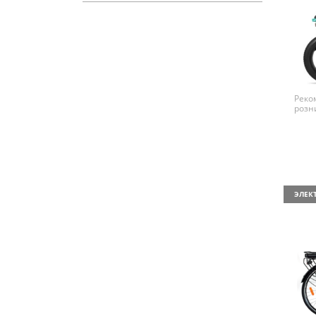
Реко
розн
ЭЛЕК