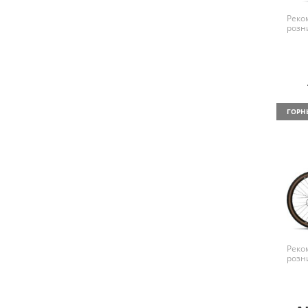
Реко
розн
ГОРН
Реко
розн