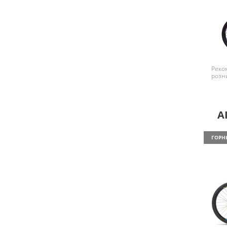
Реко
розн
A
ГОРН