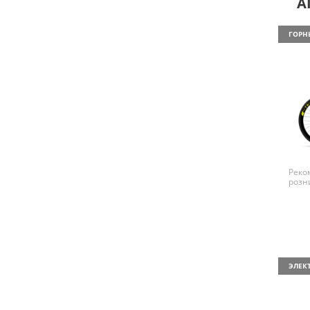
A
ГОРН
Реко
розн
ЭЛЕК