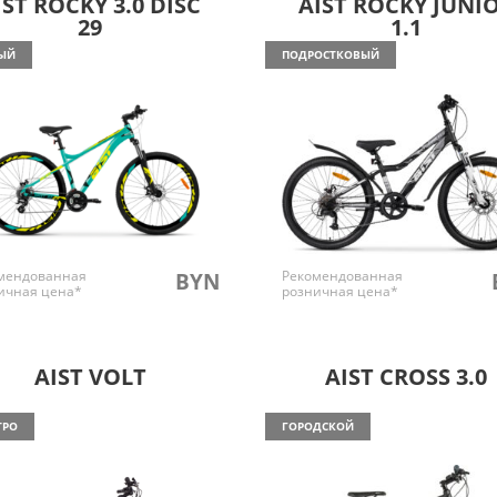
IST ROCKY 3.0 DISC
AIST ROCKY JUNI
29
1.1
ЫЙ
ПОДРОСТКОВЫЙ
мендованная
Рекомендованная
BYN
ичная цена*
розничная цена*
AIST VOLT
AIST CROSS 3.0
ТРО
ГОРОДСКОЙ