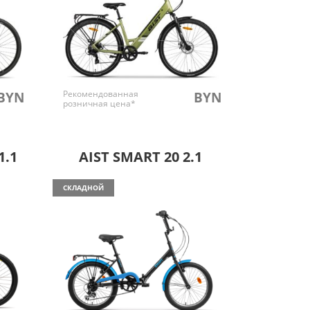
Рекомендованная
BYN
BYN
розничная цена*
1.1
AIST SMART 20 2.1
СКЛАДНОЙ