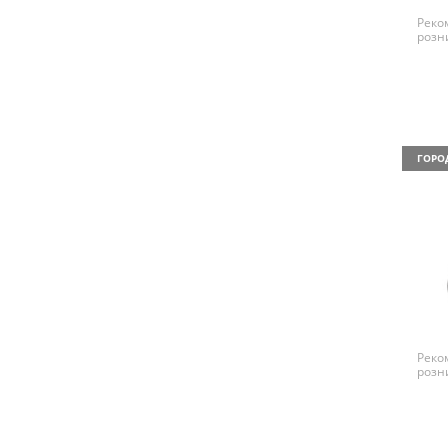
Реко
розн
ГОРО
Реко
розн