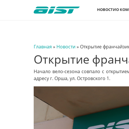
НОВОСТИ
О КО
Главная
»
Новости
»
Открытие франчайзин
Открытие франч
Начало вело-сезона совпало с открыти
адресу г. Орша, ул. Островского 1.