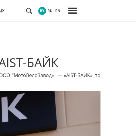
ЦУ
BY
RU
EN
AIST-БАЙК
 ООО “МотоВелоЗавод» — «AIST-БАЙК» по