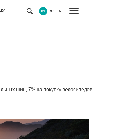
ЦУ
BY
RU
EN
льных шин, 7% на покупку велосипедов